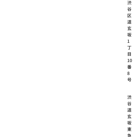
渋
谷
区
道
玄
坂
1
丁
目
10
番
8
号
渋
谷
道
玄
坂
東
急