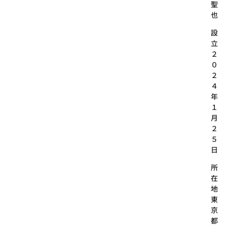
聖
也
設
２
０
２
４
年
１
月
２
５
日
所
在
地
東
京
都