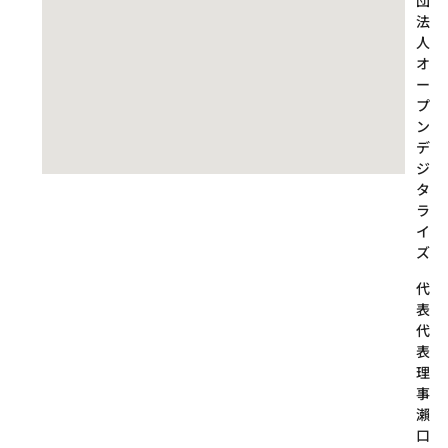
団
法
人
オ
ー
プ
ン
デ
ジ
タ
ラ
イ
ズ
代
代
表
理
事
瀨
口